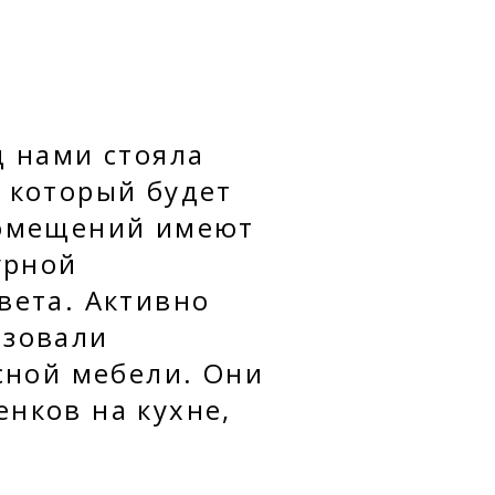
д нами стояла
 который будет
помещений имеют
урной
вета. Активно
изовали
сной мебели. Они
нков на кухне,