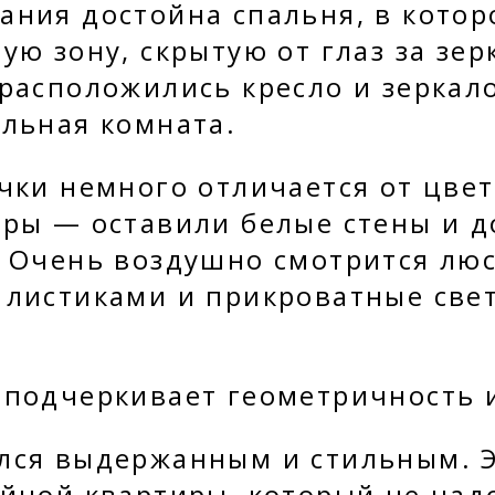
ания достойна спальня, в котор
ую зону, скрытую от глаз за зе
расположились кресло и зеркал
ельная комната.
очки немного отличается от цве
иры — оставили белые стены и 
. Очень воздушно смотрится лю
 листиками и прикроватные све
 подчеркивает геометричность 
лся выдержанным и стильным. 
йной квартиры, который не над