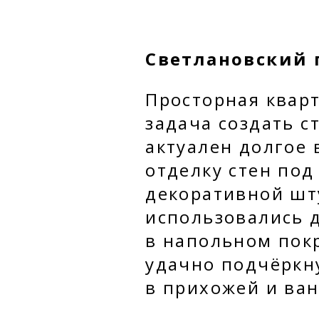
Светлановский п
Просторная кварт
задача создать 
актуален долгое
отделку стен под
декоративной шту
использовались 
в напольном покр
удачно подчёркн
в прихожей и ва