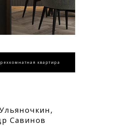
Трехкомнатная квартира
 Ульяночкин,
др Савинов