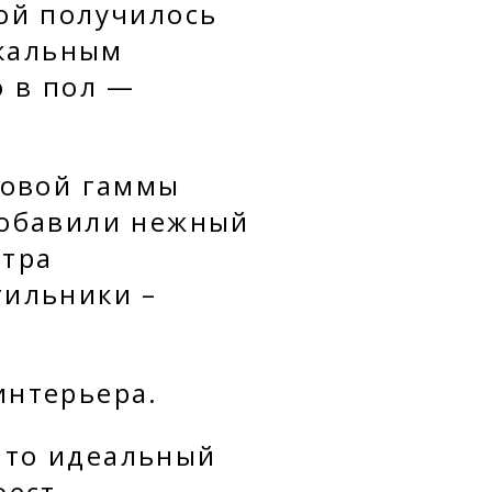
ой получилось
ркальным
о в пол —
товой гаммы
добавили нежный
стра
тильники –
интерьера.
Это идеальный
оест