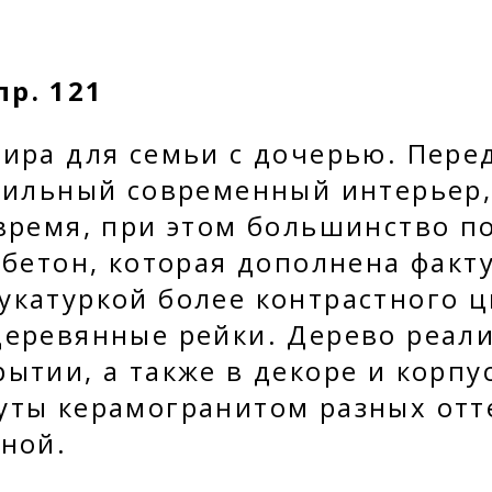
р. 121
ира для семьи с дочерью. Пере
стильный современный интерьер,
 время, при этом большинство 
 бетон, которая дополнена факт
катуркой более контрастного ц
деревянные рейки. Дерево реал
ытии, а также в декоре и корпу
уты керамогранитом разных отте
нной.