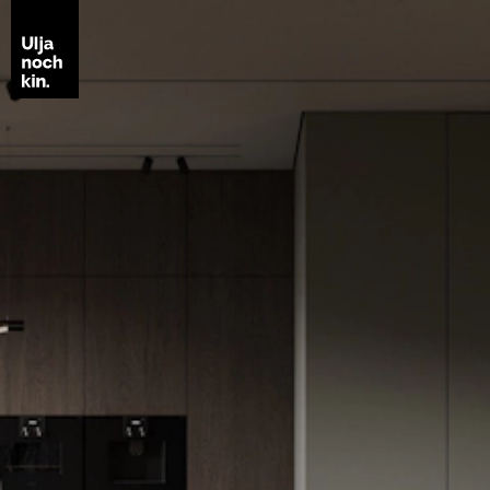
кто
что