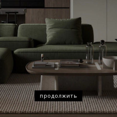
тех
нам
руб
где
продолжить